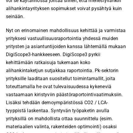
voi se käytännössä johtaa siihen, että menestyvänkin
alihankintayrityksen sopimukset voivat pysähtyä kuin
seinään.
Nyt on erinomainen mahdollisuus kehittää ja varmistaa
yrityksesi vastuullisuusraportointia yhdessä muiden
yritysten ja asiantuntijoiden kanssa lähtemällä mukaan
DigiScope3-hankkeeseen. DigiScope3 pyrkii
kehittämään ratkaisuja tukemaan koko
alihankintaketjun sutjakkaa raportointia. Pk-sektorin
yrityksille laaditaan suositellut toimintamallit, joita
toteuttamalla he ovat tulevaisuudessa kykeneviä
vastaamaan kiristyviin päästöraportointivaatimuksiin.
Lisäksi tehdään demoympäristössä CO2 / LCA-
tyyppistä laskentaa. Syntyvän työpaketin avulla
yrityksillä on mahdollista ottaa suunnittelu (esim.
materiaalien valinta, rakenteiden optimointi) osaksi