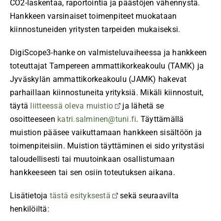
CO2-laskentaa, raportointia ja päästöjen vähennystä.
Hankkeen varsinaiset toimenpiteet muokataan
kiinnostuneiden yritysten tarpeiden mukaiseksi.
DigiScope3-hanke on valmisteluvaiheessa ja hankkeen
toteuttajat Tampereen ammattikorkeakoulu (TAMK) ja
Jyväskylän ammattikorkeakoulu (JAMK) hakevat
parhaillaan kiinnostuneita yrityksiä. Mikäli kiinnostuit,
täytä
liitteessä oleva muistio
ja lähetä se
osoitteeseen
katri.salminen@tuni.fi
. Täyttämällä
muistion pääsee vaikuttamaan hankkeen sisältöön ja
toimenpiteisiin. Muistion täyttäminen ei sido yritystäsi
taloudellisesti tai muutoinkaan osallistumaan
hankkeeseen tai sen osiin toteutuksen aikana.
Lisätietoja
tästä esityksestä
sekä seuraavilta
henkilöiltä: