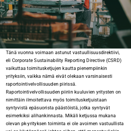
Tänä vuonna voimaan astunut vastuullisuusdirektiivi,
eli Corporate Sustainability Reporting Directive (CSRD)
vaikuttaa toimitusketjujen kautta pienempiinkin
yrityksiin, vaikka nämä eivät olekaan varsinaisesti
raportointivelvollisuuden piirissä.
Raportointivelvollisuuden piiriin kuuluvien yritysten on
nimittäin ilmoitettava myös toimitusketjuistaan
syntyvistä epäsuorista päästöistä, jotka syntyvät
esimerkiksi alihankinnasta. Mikäli ketjussa mukana
olevan pk-yrityksen toiminta ei ole avoimen vastuullista