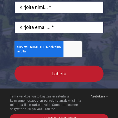
Lähetä
Tämä verkkosivusto käyttää evästeitä ja
Asetuksia
kolmannen osapuolen palveluita analyyttisiin ja
toiminnallisiin tarkoituksiin. Suostumuksenne
säilytetään 30 päivää. Hallitse