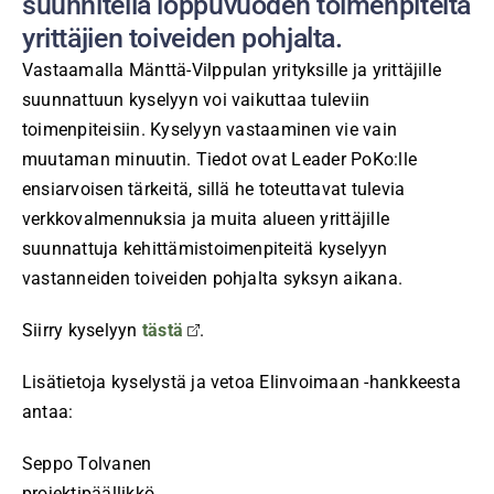
suunnitella loppuvuoden toimenpiteitä
yrittäjien toiveiden pohjalta.
Vastaamalla Mänttä-Vilppulan yrityksille ja yrittäjille
suunnattuun kyselyyn voi vaikuttaa tuleviin
toimenpiteisiin. Kyselyyn vastaaminen vie vain
muutaman minuutin. Tiedot ovat Leader PoKo:lle
ensiarvoisen tärkeitä, sillä he toteuttavat tulevia
verkkovalmennuksia ja muita alueen yrittäjille
suunnattuja kehittämistoimenpiteitä kyselyyn
vastanneiden toiveiden pohjalta syksyn aikana.
Siirry kyselyyn
tästä
.
Lisätietoja kyselystä ja vetoa Elinvoimaan -hankkeesta
antaa:
Seppo Tolvanen
projektipäällikkö