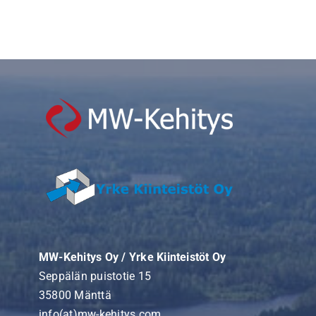
MW-Kehitys Oy / Yrke Kiinteistöt Oy
Seppälän puistotie 15
35800 Mänttä
info(at)mw-kehitys.com