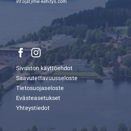
info(at)mw-kehitys.com
Sivuston käyttöehdot
Saavutettavuusseloste
Tietosuojaseloste
Evästeasetukset
Yhteystiedot