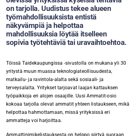
on tarjolla. Uudistus tekee alueen
työmahdollisuuksista entistä
näkyvämpiä ja helpottaa
mahdollisuuksia löytää itselleen
sopivia työtehtäviä tai uravaihtoehtoa.
Töissä Taidekaupungissa -sivustolla on mukana yli 30
yritystä muun muassa teknologiateollisuudesta,
matkailu- ja ravintola-alalta sekä sosiaali- ja
terveysalalta. Yritykset tarjoavat laajan kattauksen
työpaikkoja eri alojen osaajille. Uusi Ammatit-osio
kokoaa tarjolla olevat ammatit yhteen listaukseen, mikä
helpottaa hahmottamaan, missä yrityksissä eri
ammatteja voi harjoittaa.
Ammattinimikelistauksesta on helppo siirtyä suoraan