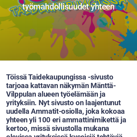
työmahdollisuudet yhteen
Töissä Taidekaupungissa -sivusto
tarjoaa kattavan näkymän Mänttä-
Vilppulan alueen työelämään ja
yrityksiin. Nyt sivusto on laajentunut
uudella Ammatit-osiolla, joka kokoaa
yhteen yli 100 eri ammattinimikettä ja
kertoo, missä sivustolla mukana
olevissa
yrityksissä
kyseisiä tehtäviä