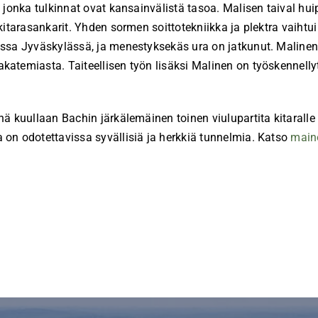
, jonka tulkinnat ovat kansainvälistä tasoa. Malisen taival h
itarasankarit. Yhden sormen soittotekniikka ja plektra vaihtui 
ussa Jyväskylässä, ja menestyksekäs ura on jatkunut. Malinen
atemiasta. Taiteellisen työn lisäksi Malinen on työskennellyt
nä kuullaan Bachin järkälemäinen toinen viulupartita kitarall
 on odotettavissa syvällisiä ja herkkiä tunnelmia. Katso
main