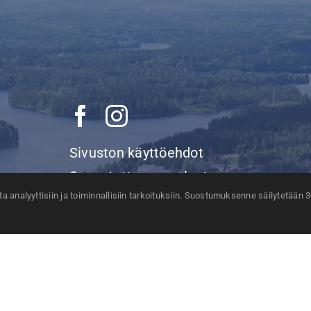
Sivuston käyttöehdot
Saavutettavuusseloste
 analyyttisiin ja toiminnallisiin tarkoituksiin. Suostumuksenne säilytetään 
Tietosuojaseloste
Evästeasetukset
Yhteystiedot