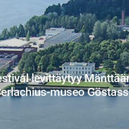
stival levittäytyy Mänttään
erlachius-museo Göstas