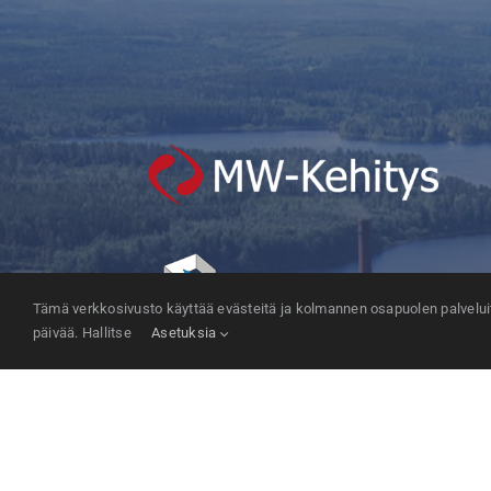
Tämä verkkosivusto käyttää evästeitä ja kolmannen osapuolen palveluita
päivää. Hallitse
Asetuksia
MW-Kehitys Oy / Yrke Kiinteistöt Oy
Seppälän puistotie 15
35800 Mänttä
info(at)mw-kehitys.com