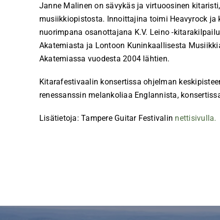
Janne Malinen on sävykäs ja virtuoosinen kitaristi
musiikkiopistosta. Innoittajina toimi Heavyrock ja k
nuorimpana osanottajana K.V. Leino -kitarakilpail
Akatemiasta ja Lontoon Kuninkaallisesta Musiikkiak
Akatemiassa vuodesta 2004 lähtien.
Kitarafestivaalin konsertissa ohjelman keskipistee
renessanssin melankoliaa Englannista, konsertissa
Lisätietoja: Tampere Guitar Festivalin
nettisivulla.