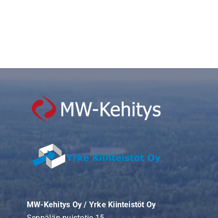
MW-Kehitys Oy / Yrke Kiinteistöt Oy
Seppälän puistotie 15