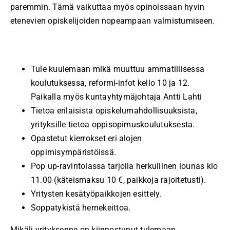
paremmin. Tämä vaikuttaa myös opinoissaan hyvin
etenevien opiskelijoiden nopeampaan valmistumiseen.
Tule kuulemaan mikä muuttuu ammatillisessa
koulutuksessa, reformi-infot kello 10 ja 12.
Paikalla myös kuntayhtymäjohtaja Antti Lahti
Tietoa erilaisista opiskelumahdollisuuksista,
yrityksille tietoa oppisopimuskoulutuksesta.
Opastetut kierrokset eri alojen
oppimisympäristöissä.
Pop up-ravintolassa tarjolla herkullinen lounas klo
11.00 (käteismaksu 10 €, paikkoja rajoitetusti).
Yritysten kesätyöpaikkojen esittely.
Soppatykistä hernekeittoa.
Mikäli yrityksenne on kiinnostunut tulemaan