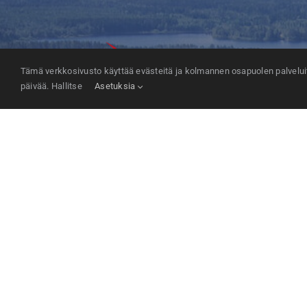
Tämä verkkosivusto käyttää evästeitä ja kolmannen osapuolen palveluita
päivää. Hallitse
Asetuksia
MW-Kehitys Oy / Yrke Kiinteistöt Oy
Seppälän puistotie 15
35800 Mänttä
info(at)mw-kehitys.com