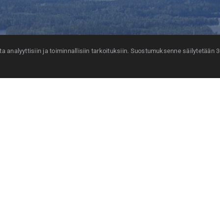
 analyyttisiin ja toiminnallisiin tarkoituksiin. Suostumuksenne säilytetään 
Sivuston käyttöehdot
Saavutettavuusseloste
Tietosuojaseloste
Evästeasetukset
Yhteystiedot