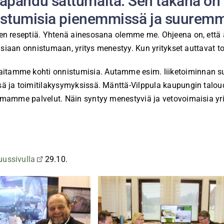
apahdu sattumalta. Sen takana on
nnistumisia pienemmissä ja suuremm
sen reseptiä. Yhtenä ainesosana olemme me. Ohjeena on, et
oisiaan onnistumaan, yritys menestyy. Kun yritykset auttavat 
amme kohti onnistumisia. Autamme esim. liiketoiminnan suun
ä ja toimitilakysymyksissä. Mänttä-Vilppula kaupungin taloud
amme palvelut. Näin syntyy menestyviä ja vetovoimaisia yrityks
ussivulla
29.10.