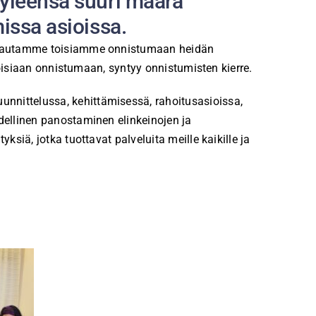
 yleensä suuri määrä
issa asioissa.
tä autamme toisiamme onnistumaan heidän
toisiaan onnistumaan, syntyy onnistumisten kierre.
nittelussa, kehittämisessä, rahoitusasioissa,
ellinen panostaminen elinkeinojen ja
iä, jotka tuottavat palveluita meille kaikille ja