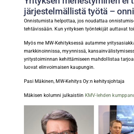
Yrityksen menestyminen ei t
järjestelmällistä työtä – o
Onnistumista helpottaa, jos noudattaa onnistumi
tehtävissään. Kun yrityksen työntekijät auttavat t
Myös me MW-Kehityksessä autamme yritysasiakkait
markkinoinnissa, myynnissä, kansainvälistymisess
yritystoiminnan kehittämiseen mahdollistaa tarjoam
luovat elinvoimaisen kaupungin.
Pasi Mäkinen, MW-Kehitys Oy:n kehitysjohtaja
Mäkisen kolumni julkaistiin
KMV-lehden kumppanu