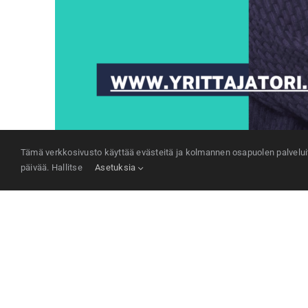
Tämä verkkosivusto käyttää evästeitä ja kolmannen osapuolen palveluita
päivää. Hallitse
Asetuksia