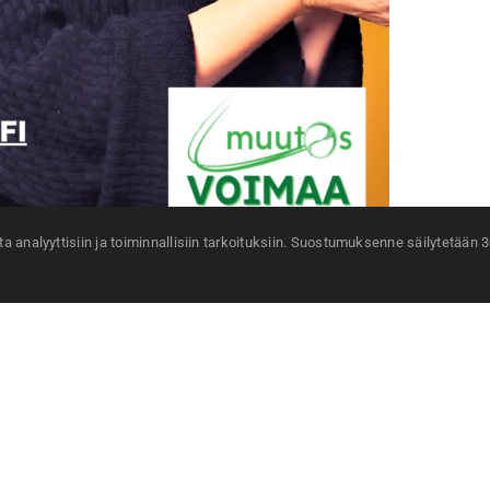
 analyyttisiin ja toiminnallisiin tarkoituksiin. Suostumuksenne säilytetään 