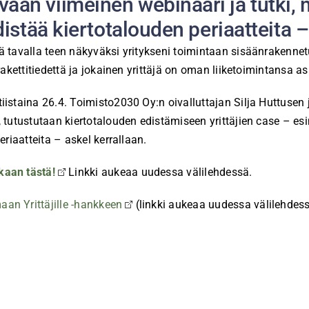
n viimeinen webinaari ja tutki, mi
istää kiertotalouden periaatteita –
 tavalla teen näkyväksi yritykseni toimintaan sisäänrakennet
akettitiedettä ja jokainen yrittäjä on oman liiketoimintansa as
iistaina 26.4. Toimisto2030 Oy:n oivalluttajan Silja Huttus
tutustutaan kiertotalouden edistämiseen yrittäjien case – esim
eriaatteita – askel kerrallaan.
kaan tästä!
Linkki aukeaa uudessa välilehdessä.
n Yrittäjille -hankkeen
(linkki aukeaa uudessa välilehdess