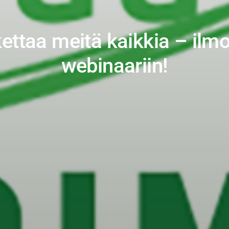
ettaa meitä kaikkia – ilm
webinaariin!