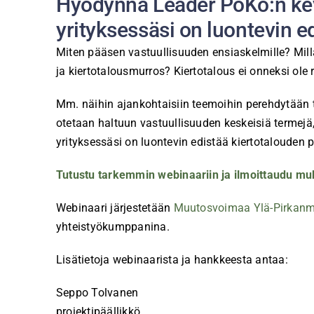
Hyödynnä Leader PoKo:n kevää
yrityksessäsi on luontevin ed
Miten pääsen vastuullisuuden ensiaskelmille? Millä
ja kiertotalousmurros? Kiertotalous ei onneksi ole r
Mm. näihin ajankohtaisiin teemoihin perehdytään t
otetaan haltuun vastuullisuuden keskeisiä termejä, 
yrityksessäsi on luontevin edistää kiertotalouden p
Tutustu tarkemmin webinaariin ja ilmoittaudu mu
Webinaari järjestetään
Muutosvoimaa Ylä-Pirkanmaa
yhteistyökumppanina.
Lisätietoja webinaarista ja hankkeesta antaa:
Seppo Tolvanen
projektipäällikkö