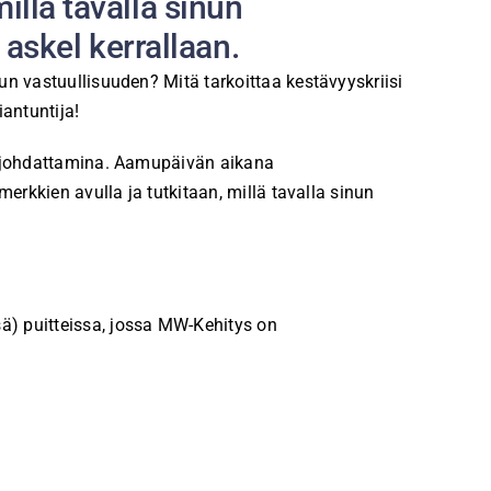
llä tavalla sinun
 askel kerrallaan.
un vastuullisuuden? Mitä tarkoittaa kestävyyskriisi
iantuntija!
en johdattamina. Aamupäivän aikana
erkkien avulla ja tutkitaan, millä tavalla sinun
ä) puitteissa, jossa MW-Kehitys on