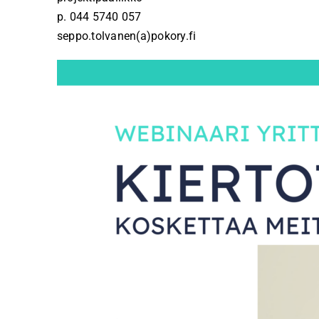
p. 044 5740 057
seppo.tolvanen(a)pokory.fi