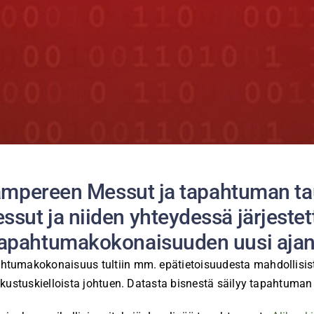
Tampereen Messut ja tapahtuman tau
sut ja niiden yhteydessä järjestet
Tapahtumakokonaisuuden uusi ajan
tumakokonaisuus tultiin mm. epätietoisuudesta mahdollisista 
atkustuskielloista johtuen. Datasta bisnestä säilyy tapahtuma