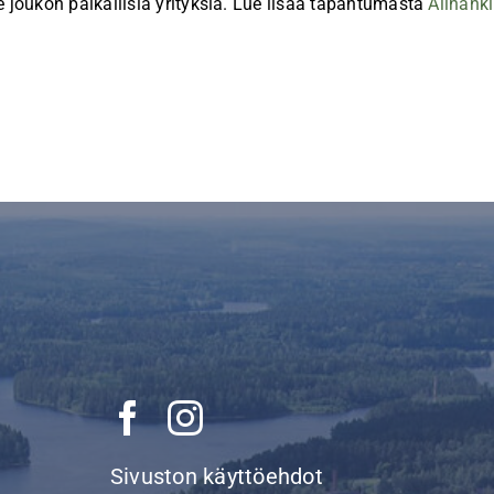
joukon paikallisia yrityksiä. Lue lisää tapahtumasta
Alihanki
Sivuston käyttöehdot