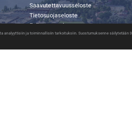
Saavutettavuusseloste
Tietosuojaseloste
Evästeasetukset
 analyyttisiin ja toiminnallisiin tarkoituksiin. Suostumuksenne säilytetään 
Yhteystiedot