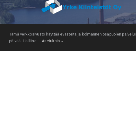
Tämä verkkosivusto käyttää evästeitä ja kolmannen osapuolen palveluita
MW-Kehitys Oy / Yrke Kiinteistöt Oy
päivää. Hallitse
Asetuksia
Seppälän puistotie 15
35800 Mänttä
info(at)mw-kehitys.com