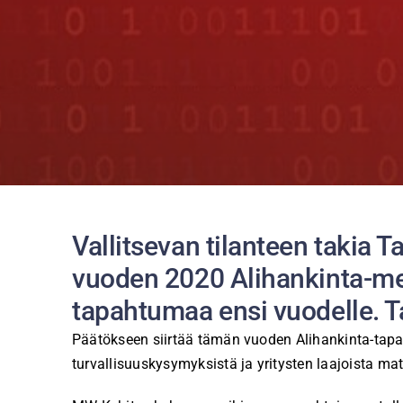
Vallitsevan tilanteen takia 
vuoden 2020 Alihankinta-mes
tapahtumaa ensi vuodelle. 
Päätökseen siirtää tämän vuoden Alihankinta-tapah
turvallisuuskysymyksistä ja yritysten laajoista m