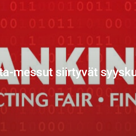
ta-messut siirtyvät syysk