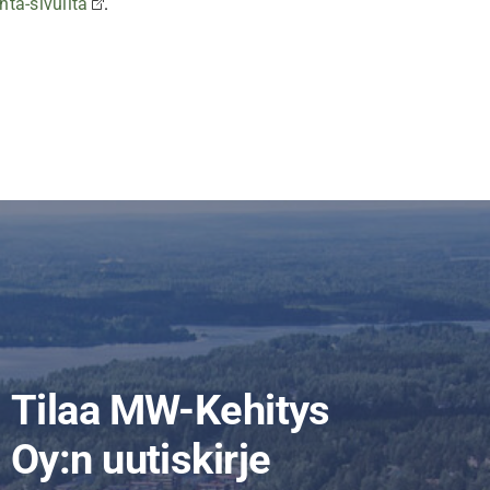
nta-sivuilta
.
Tilaa MW-Kehitys
Oy:n uutiskirje