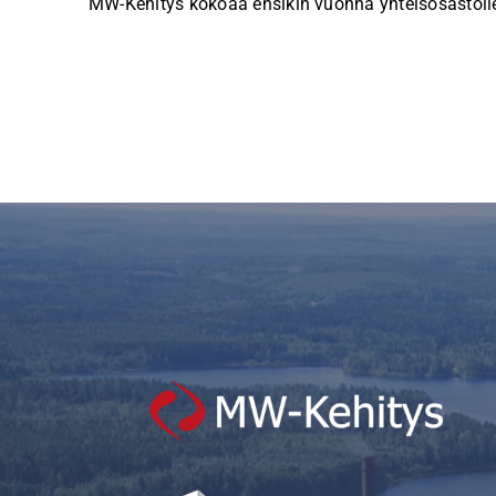
MW-Kehitys kokoaa ensikin vuonna yhteisosastolle 