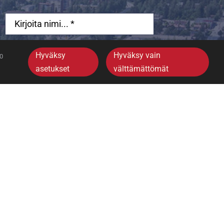
Hyväksy
Hyväksy vain
30
asetukset
välttämättömät
Lähetä