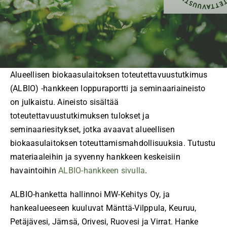
Alueellisen biokaasulaitoksen toteutettavuustutkimus
(ALBIO) -hankkeen loppuraportti ja seminaariaineisto
on julkaistu. Aineisto sisältää
toteutettavuustutkimuksen tulokset ja
seminaariesitykset, jotka avaavat alueellisen
biokaasulaitoksen toteuttamismahdollisuuksia. Tutustu
materiaaleihin ja syvenny hankkeen keskeisiin
havaintoihin
ALBIO-hankkeen sivulla
.
ALBIO-hanketta hallinnoi MW-Kehitys Oy, ja
hankealueeseen kuuluvat Mänttä-Vilppula, Keuruu,
Petäjävesi, Jämsä, Orivesi, Ruovesi ja Virrat. Hanke