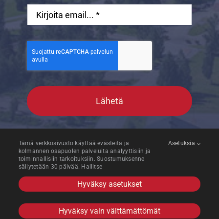
Lähetä
Tämä verkkosivusto käyttää evästeitä ja
Asetuksia
kolmannen osapuolen palveluita analyyttisiin ja
toiminnallisiin tarkoituksiin. Suostumuksenne
säilytetään 30 päivää. Hallitse
Hyväksy asetukset
© MW-Kehitys Oy 2026. All rights reserved.
Hyväksy vain välttämättömät