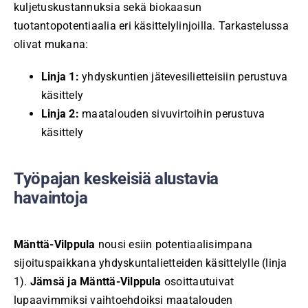
kuljetuskustannuksia sekä biokaasun
tuotantopotentiaalia eri käsittelylinjoilla. Tarkastelussa
olivat mukana:
Linja 1:
yhdyskuntien jätevesilietteisiin perustuva
käsittely
Linja 2:
maatalouden sivuvirtoihin perustuva
käsittely
Työpajan keskeisiä alustavia
havaintoja
Mänttä-Vilppula
nousi esiin potentiaalisimpana
sijoituspaikkana yhdyskuntalietteiden käsittelylle (linja
1).
Jämsä ja Mänttä-Vilppula
osoittautuivat
lupaavimmiksi vaihtoehdoiksi maatalouden