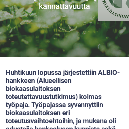
kannattavuutta
Huhtikuun lopussa järjestettiin ALBIO-
hankkeen (Alueellisen
biokaasulaitoksen
toteutettavuustutkimus) kolmas
työpaja. Työpajassa syvennyttiin
biokaasulaitoksen eri
toteutusvaihtoehtoihin, ja mukana oli
edustajia hankealueen kunnista sekä