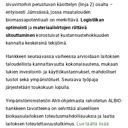
sivuvirtoihin perustuvan käsittelyn (linja 2) osalta –
erityisesti Jämsässä, jossa maatalouden
biomassapotentiaali on merkittävä.
Logistiikan
optimointi
ja
materiaalivirtojen riittävä
sitouttaminen
korostuivat kustannustehokkuuden
kannalta keskeisinä tekijöinä.
Hankkeen seuraavassa vaiheessa arvioidaan laitoksen
taloudellista kannattavuutta kokonaisuutena, mukaan
lukien investointi- ja käyttökustannukset, mahdolliset
tuotot sekä ympäristötuet. Seuraava työpaja
järjestetään toukokuun lopulla.
Ympäristöministeriön Ahti-ohjelmasta rahoitetun ALBIO-
hankkeen tavoitteena on selvittää alueellisen
biokaasulaitoksen toteutusmahdollisuuksia ja laatia
laitoksen toteutettavuustutkimus.
Lue täältä lisää