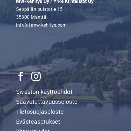
MW-Kehitys Oy / Yrke Kiinteistöt Oy
Seppälän puistotie 15
35800 Mänttä
info(at)mw-kehitys.com
Sivuston käyttöehdot
Saavutettavuusseloste
Tietosuojaseloste
Evästeasetukset